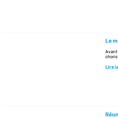
Le m
Avant 
choris
Lire l
Réun