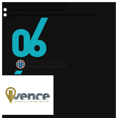
Exporter les lignes sélectionnées
Exporter toutes les colonnes
Exporter uniquement les colonnes affichées