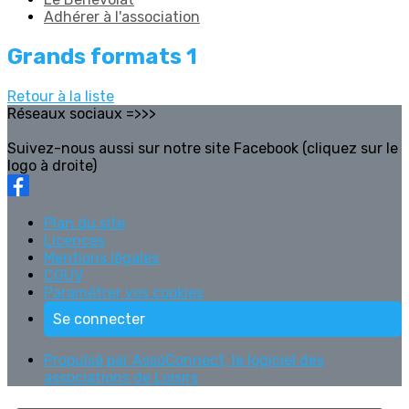
Adhérer à l'association
Grands formats 1
Retour à la liste
Réseaux sociaux =>>>
Suivez-nous aussi sur notre site Facebook (cliquez sur le
logo à droite)
Plan du site
Licences
Mentions légales
CGUV
Paramétrer vos cookies
Se connecter
Propulsé par AssoConnect, le logiciel des
associations de Loisirs